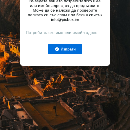
Въведете вашето потребителско име
или имейл адрес, за да продължите.
Може да се наложи да проверите
папката си със спам или белия списък
info@picbox.im
Изпрати