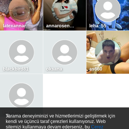
latexannarosen
annarosenmueller
leha_55
blackbird81
oksana
as660
imuratgunduz
Tarama deneyiminizi ve hizmetlerimizi geliştirmek için
kendi ve üçüncü taraf çerezleri kullanıyoruz. Web
sitemizi kullanmaya devam ederseniz, bu
Çerez