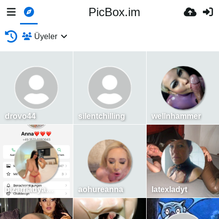
PicBox.im
Üyeler
drovo44
silentchilling
wellnhammer
bizarrladyanna
aohureanna
latexladyt