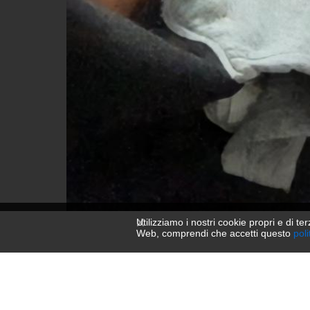
Utilizziamo i nostri cookie propri e di ter
Web, comprendi che accetti questo
poli
Jasmin van der Steen 1405
1080 × 1920 — JPG 145.1 KB
Caricati
1 anno fa
— 2598 visualizzazioni