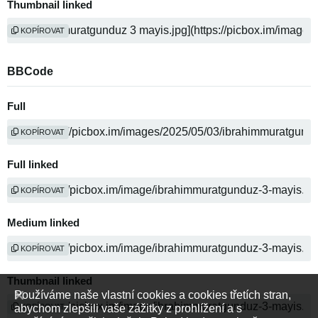
Thumbnail linked
KOPÍROVAT
BBCode
Full
KOPÍROVAT
Full linked
KOPÍROVAT
Medium linked
KOPÍROVAT
Thumbnail linked
Používáme naše vlastní cookies a cookies třetích stran,
abychom zlepšili vaše zážitky z prohlížení a s
KOPÍROVAT