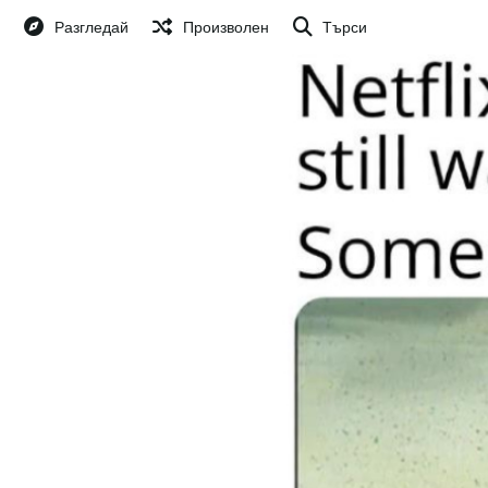
Разгледай
Произволен
Търси