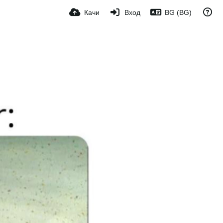
Качи
Вход
BG (BG)