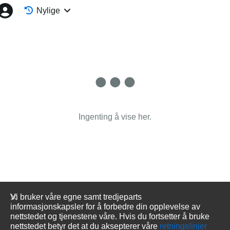
Nylige
Ingenting å vise her.
Vi bruker våre egne samt tredjeparts
informasjonskapsler for å forbedre din opplevelse av
nettstedet og tjenestene våre. Hvis du fortsetter å bruke
nettstedet betyr det at du aksepterer våre
retningslinjer