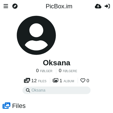
PicBox.im
Oksana
0
0
FØLGER
FØLGERE
12
1
0
FILES
ALBUM
Files