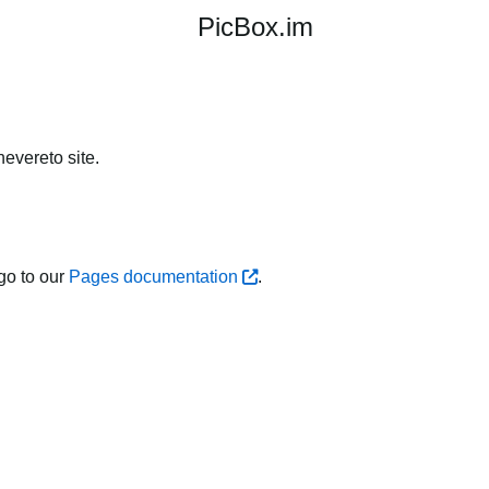
PicBox.im
evereto site.
go to our
Pages documentation
.