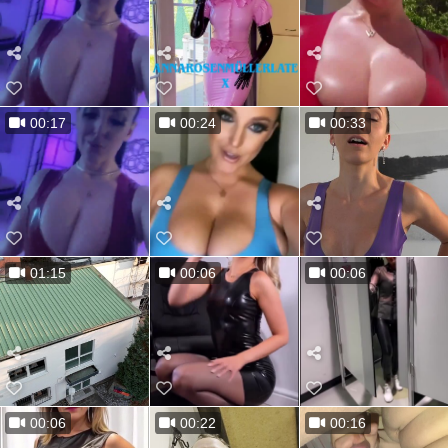
00:17
00:24
00:33
01:15
00:06
00:06
00:06
00:22
00:16