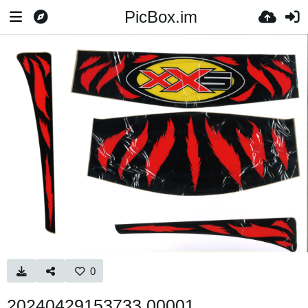
PicBox.im
0
20240429153733 00001