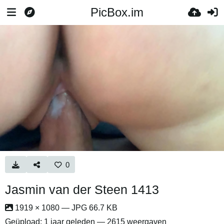
PicBox.im
0
Jasmin van der Steen 1413
1919 × 1080 — JPG 66.7 KB
Geüpload:
1 jaar geleden
— 2615 weergaven