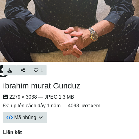
1
ibrahim murat Gunduz
2279 × 3038 — JPEG 1.3 MB
Đã up lên
cách đây 1 năm
— 4093 lượt xem
Mã nhúng
Liên kết