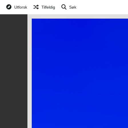
Utforsk
Tilfeldig
Søk