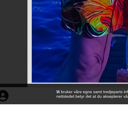
Vi bruker våre egne samt tredjeparts in
nettstedet betyr det at du aksepterer v
ibrahim murat gunduz
2263 × 4024 — JPEG 1.3 MB
Lastet opp
1 år siden
— 5127 visninger