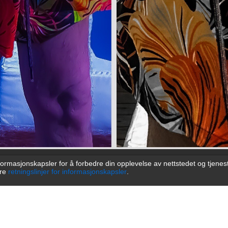
formasjonskapsler for å forbedre din opplevelse av nettstedet og tjenest
åre
retningslinjer for informasjonskapsler
.