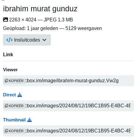
ibrahim murat gunduz
2263 × 4024 — JPEG 1.3 MB
Geüpload:
1 jaar geleden
— 5129 weergaven
Insluitcodes
Link
Viewer
KOPIEËR
Direct
KOPIEËR
Thumbnail
KOPIEËR