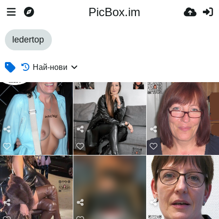
PicBox.im
ledertop
Най-нови