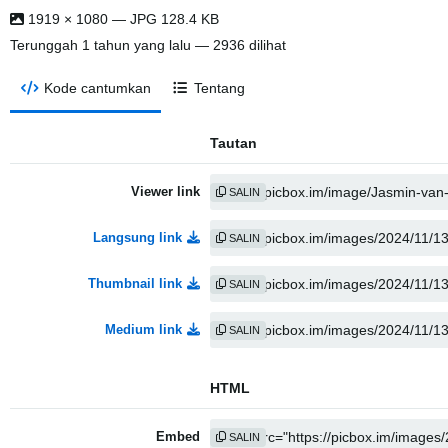
1919 × 1080 — JPG 128.4 KB
Terunggah
1 tahun yang lalu
— 2936 dilihat
Kode cantumkan
Tentang
Tautan
Viewer link
SALIN
Langsung link
SALIN
Thumbnail link
SALIN
Medium link
SALIN
HTML
Embed
SALIN