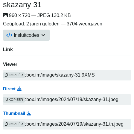
skazany 31
960 × 720 — JPEG 130.2 KB
Geüpload:
2 jaren geleden
— 3704 weergaven
Insluitcodes
Link
Viewer
KOPIEËR
Direct
KOPIEËR
Thumbnail
KOPIEËR