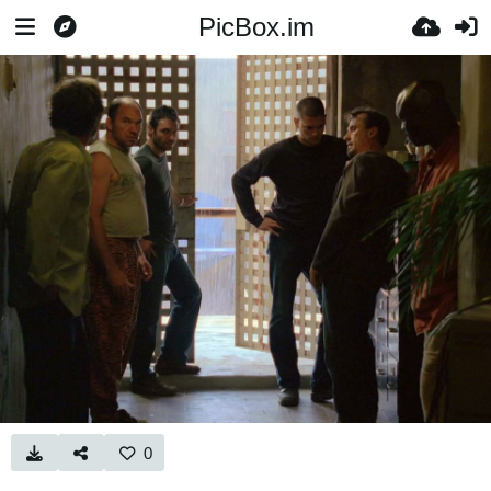
PicBox.im
0