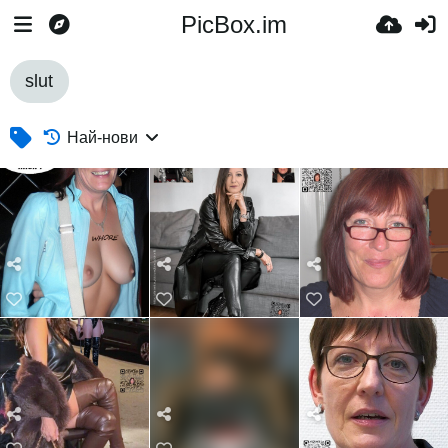
PicBox.im
slut
Най-нови