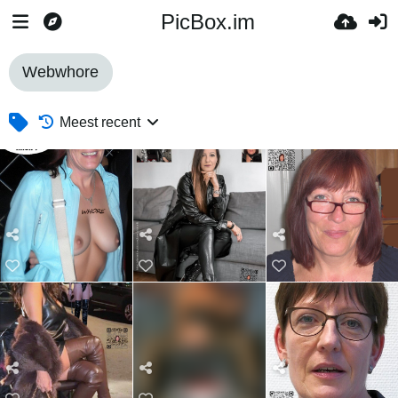
PicBox.im
Webwhore
Meest recent