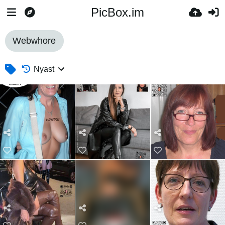
PicBox.im
Webwhore
Nyast