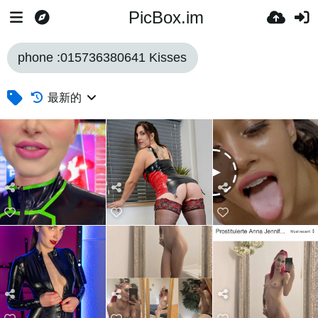
PicBox.im
phone :015736380641 Kisses
最新的