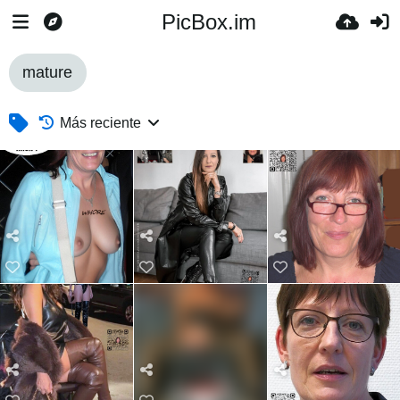
PicBox.im
mature
Más reciente