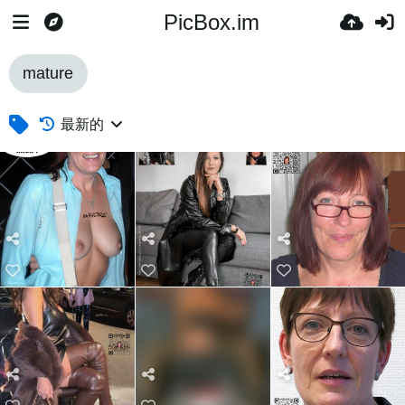
PicBox.im
mature
最新的