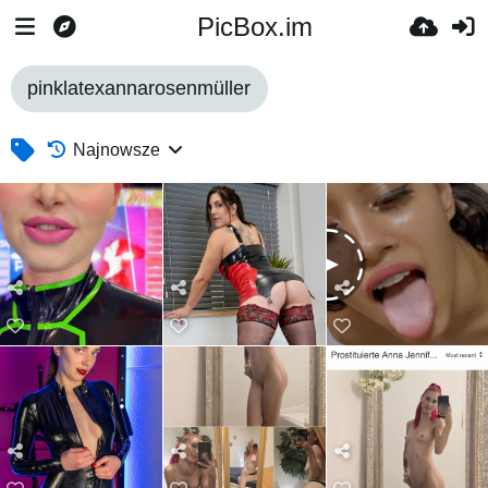
PicBox.im
pinklatexannarosenmüller
Najnowsze