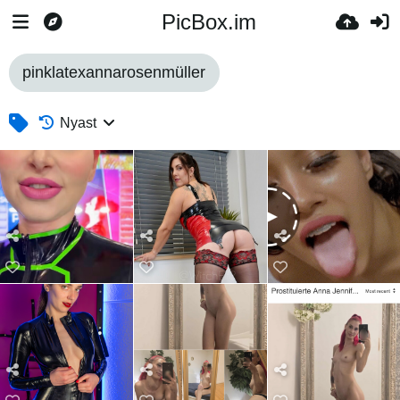
PicBox.im
pinklatexannarosenmüller
Nyast