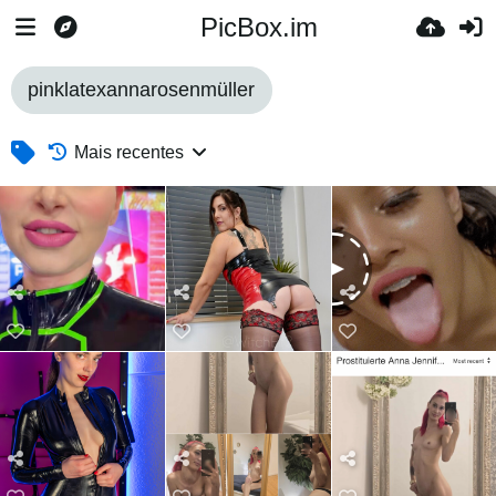
PicBox.im
pinklatexannarosenmüller
Mais recentes