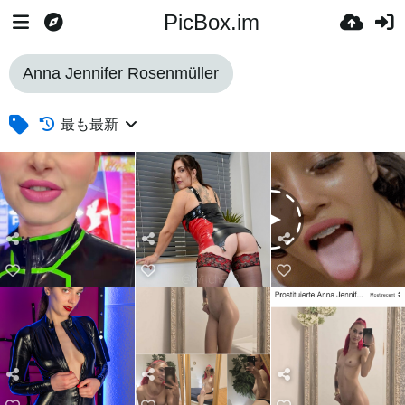
PicBox.im
Anna Jennifer Rosenmüller
最も最新